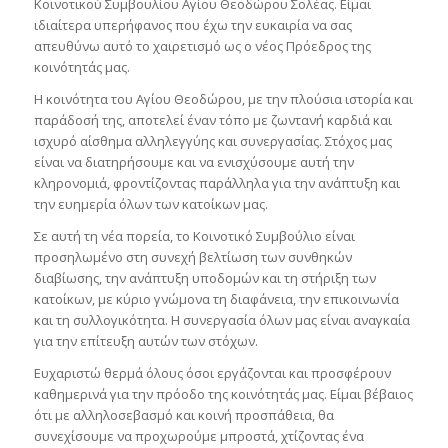
Κοινοτικού Συμβουλίου Αγίου Θεοδώρου Σολέας. Είμαι
ιδιαίτερα υπερήφανος που έχω την ευκαιρία να σας
απευθύνω αυτό το χαιρετισμό ως ο νέος Πρόεδρος της
κοινότητάς μας.
Η κοινότητα του Αγίου Θεοδώρου, με την πλούσια ιστορία και
παράδοσή της, αποτελεί έναν τόπο με ζωντανή καρδιά και
ισχυρό αίσθημα αλληλεγγύης και συνεργασίας. Στόχος μας
είναι να διατηρήσουμε και να ενισχύσουμε αυτή την
κληρονομιά, φροντίζοντας παράλληλα για την ανάπτυξη και
την ευημερία όλων των κατοίκων μας.
Σε αυτή τη νέα πορεία, το Κοινοτικό Συμβούλιο είναι
προσηλωμένο στη συνεχή βελτίωση των συνθηκών
διαβίωσης, την ανάπτυξη υποδομών και τη στήριξη των
κατοίκων, με κύριο γνώμονα τη διαφάνεια, την επικοινωνία
και τη συλλογικότητα. Η συνεργασία όλων μας είναι αναγκαία
για την επίτευξη αυτών των στόχων.
Ευχαριστώ θερμά όλους όσοι εργάζονται και προσφέρουν
καθημερινά για την πρόοδο της κοινότητάς μας. Είμαι βέβαιος
ότι με αλληλοσεβασμό και κοινή προσπάθεια, θα
συνεχίσουμε να προχωρούμε μπροστά, χτίζοντας ένα