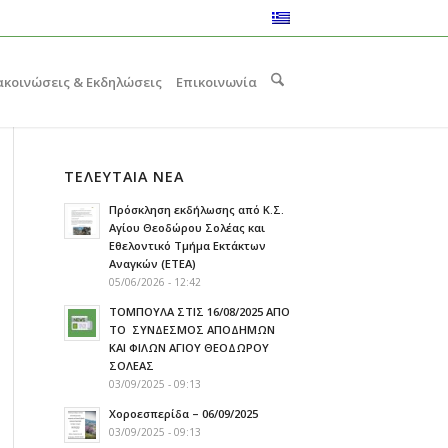
ακοινώσεις & Εκδηλώσεις
Επικοινωνία
ΤΕΛΕΥΤΑΙΑ ΝΕΑ
Πρόσκληση εκδήλωσης από Κ.Σ.
Αγίου Θεοδώρου Σολέας και
Εθελοντικό Τμήμα Εκτάκτων
Αναγκών (ΕΤΕΑ)
05/06/2026 - 12:42
ΤΟΜΠΟΥΛΑ ΣΤΙΣ 16/08/2025 ΑΠΟ
ΤΟ ΣΥΝΔΕΣΜΟΣ ΑΠΟΔΗΜΩΝ
ΚΑΙ ΦΙΛΩΝ ΑΓΙΟΥ ΘΕΟΔΩΡΟΥ
ΣΟΛΕΑΣ
03/09/2025 - 09:13
Χοροεσπερίδα – 06/09/2025
03/09/2025 - 09:13