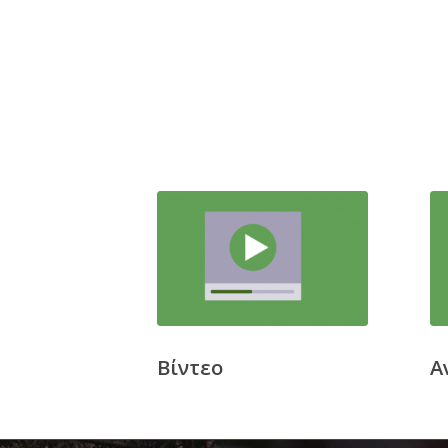
Βίντεο
Α